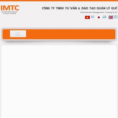
VI
JA
E
Tìm
Trang chủ
kiếm
Giới thiệu
Dịch vụ
Đào tạo
Tư vấn
Chủ đề
Tuyển dụng