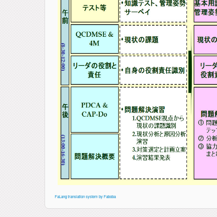
FaLang translation system by Faboba