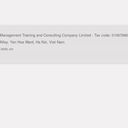
al Management Training and Consulting Company Limited - Tax code: 0106766
Alley, Yen Hoa Ward, Ha Noi, Viet Nam
imtc.vn