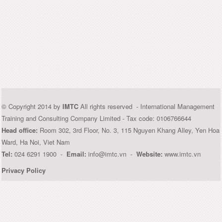
© Copyright 2014 by
IMTC
All rights reserved - International Management
Training and Consulting Company Limited - Tax code: 0106766644
Head office:
Room 302, 3rd Floor, No. 3, 115 Nguyen Khang Alley, Yen Hoa
Ward, Ha Noi, Viet Nam
Tel:
024 6291 1900 -
Email:
info@imtc.vn -
Website:
www.imtc.vn
Privacy Policy