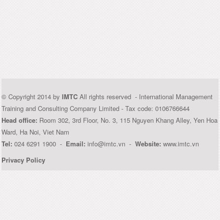
© Copyright 2014 by
IMTC
All rights reserved - International Management
Training and Consulting Company Limited - Tax code: 0106766644
Head office:
Room 302, 3rd Floor, No. 3, 115 Nguyen Khang Alley, Yen Hoa
Ward, Ha Noi, Viet Nam
Tel:
024 6291 1900 -
Email:
info@imtc.vn -
Website:
www.imtc.vn
Privacy Policy